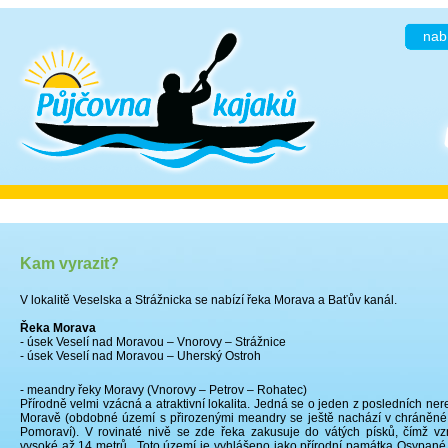
nab
Kam vyrazit?
V lokalitě Veselska a Strážnicka se nabízí řeka Morava a Baťův kanál.
Řeka Morava
- úsek Veselí nad Moravou – Vnorovy – Strážnice
- úsek Veselí nad Moravou – Uherský Ostroh
- meandry řeky Moravy (Vnorovy – Petrov – Rohatec)
Přírodně velmi vzácná a atraktivní lokalita. Jedná se o jeden z posledních n
Moravě (obdobné území s přirozenými meandry se ještě nachází v chráněné k
Pomoraví). V rovinaté nivě se zde řeka zakusuje do vátých písků, čímž vz
vysoké až 14 metrů.. Toto území je vyhlášeno jako přírodní památka Osypané b