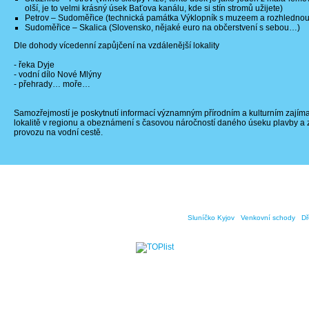
olší, je to velmi krásný úsek Baťova kanálu, kde si stín stromů užijete)
Petrov – Sudoměřice (technická památka Výklopník s muzeem a rozhlednou,
Sudoměřice – Skalica (Slovensko, nějaké euro na občerstvení s sebou…)
Dle dohody vícedenní zapůjčení na vzdálenější lokality
- řeka Dyje
- vodní dílo Nové Mlýny
- přehrady… moře…
Samozřejmostí je poskytnutí informací významným přírodním a kulturním zají
lokalitě v regionu a obeznámení s časovou náročností daného úseku plavby a 
provozu na vodní cestě.
2012-2026 © Půjčovna kajaků 
Partneři webu:
Sluníčko Kyjov
|
Venkovní schody
|
Dř