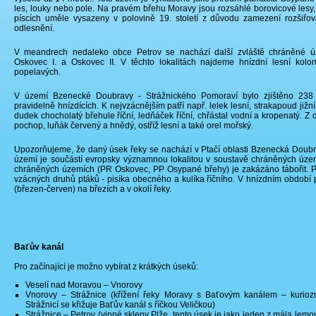
les, louky nebo pole. Na pravém břehu Moravy jsou rozsáhlé borovicové lesy,
píscích uměle vysazeny v polovině 19. století z důvodu zamezení rozšiřov
odlesnění.
V meandrech nedaleko obce Petrov se nachází další zvláště chráněné úz
Oskovec I. a Oskovec II. V těchto lokalitách najdeme hnízdní lesní kolo
popelavých.
V území Bzenecké Doubravy - Strážnického Pomoraví bylo zjištěno 238
pravidelně hnízdících. K nejvzácnějším patří např. lelek lesní, strakapoud jižní 
dudek chocholatý břehule říční, ledňáček říční, chřástal vodní a kropenatý. Z 
pochop, luňák červený a hnědý, ostříž lesní a také orel mořský.
Upozorňujeme, že daný úsek řeky se nachází v Ptačí oblasti Bzenecká Doubr
území je součástí evropsky významnou lokalitou v soustavě chráněných úze
chráněných územích (PR Oskovec, PP Osypané břehy) je zakázáno tábořit. Pí
vzácných druhů ptáků - pisíka obecného a kulíka říčního. V hnízdním období
(březen-červen) na březích a v okolí řeky.
Baťův kanál
Pro začínající je možno vybírat z krátkých úseků:
Veselí nad Moravou – Vnorovy
Vnorovy – Strážnice (křížení řeky Moravy s Baťovým kanálem – kuriozní
Strážnicí se křižuje Baťův kanál s říčkou Veličkou)
Strážnice – Petrov (vinné sklepy Plže, tento úsek je jako jeden z mála lem